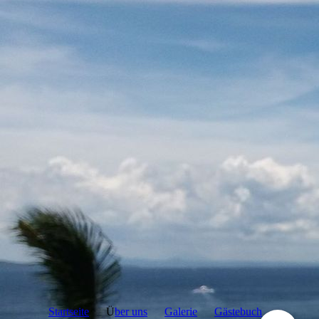
Startseite
Ü
ber uns
Galerie
Gästebuch