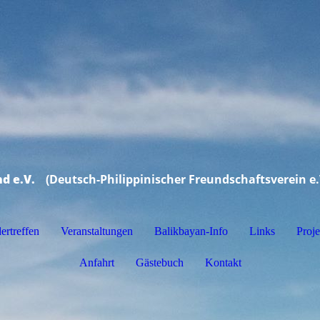
d e.V.
(Deutsch-Philippinischer Freundschaftsverein e
ertreffen
Veranstaltungen
Balikbayan-Info
Links
Proje
Anfahrt
Gästebuch
Kontakt