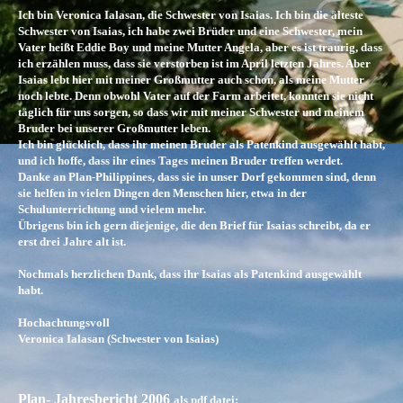
Ich bin Veronica Ialasan, die Schwester von Isaias. Ich bin die älteste
Schwester von Isaias, ich habe zwei Brüder und eine Schwester, mein
Vater heißt Eddie Boy und meine Mutter Angela, aber es ist traurig, dass
ich erzählen muss, dass sie verstorben ist im April letzten Jahres. Aber
Isaias lebt hier mit meiner Großmutter auch schon, als meine Mutter
noch lebte. Denn obwohl Vater auf der Farm arbeitet, konnten sie nicht
täglich für uns sorgen, so dass wir mit meiner Schwester und meinem
Bruder bei unserer Großmutter leben.
Ich bin glücklich, dass ihr meinen Bruder als Patenkind ausgewählt habt,
und ich hoffe, dass ihr eines Tages meinen Bruder treffen werdet.
Danke an Plan-Philippines, dass sie in unser Dorf gekommen sind, denn
sie helfen in vielen Dingen den Menschen hier, etwa in der
Schulunterrichtung und vielem mehr.
Übrigens bin ich gern diejenige, die den Brief für Isaias schreibt, da er
erst drei Jahre alt ist.
Nochmals herzlichen Dank, dass ihr Isaias als Patenkind ausgewählt
habt.
Hochachtungsvoll
Veronica Ialasan (Schwester von Isaias)
Plan- Jahresbericht 2006
als pdf datei: