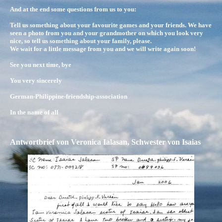
And at the end some questions from us to you:
Tell us something about your favourite games and your friends. We have
seen a photo from you and your grandmother on which you look very
nice, so tell us something about your family, please.
We wait for a little message from you and we will write again soon!
See you next time, bye
You very sincerely
German-Philippine-friendship-association
In the name of all
Antwortbrief von Veronica Ialasan, Schwester von Isaias