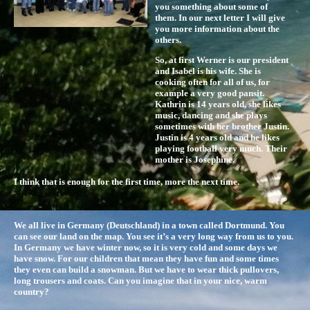
you something about some of
them. In our next letter I will give
you more information about the
others.
So, at first Werner is our president
and Isabel is his wife. She is
cooking often for all of us, for
example a very good pansit.
Kathrin is 14 years old, she likes
music, dancing and she plays
sometimes with her brother Justin.
Justin is 4 years old and he likes
playing football very much. Their
mother is Josephine.
I think that is enough for the first time, more the next time.
We all live in Germany (Deutschland) in a town called Dortmund. You
can see our land on the map. You see it’s a very long way from us to you.
In Germany we have winter now, so it is very cold and some days we
have snow. For our children that mean they have fun and some times
they even can build a snowman. But we have to wear thick pullovers,
long trousers and coats. Can you imagine that in your nice, warm
country?